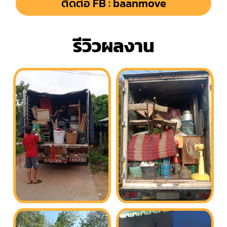
ติดต่อ FB : baanmove
รีวิวผลงาน