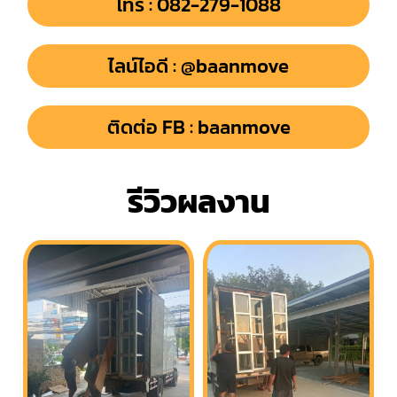
โทร : 082-279-1088
ไลน์ไอดี : @baanmove
ติดต่อ FB : baanmove
รีวิวผลงาน