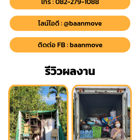
โทร : 082-279-1088
ไลน์ไอดี : @baanmove
ติดต่อ FB : baanmove
รีวิวผลงาน