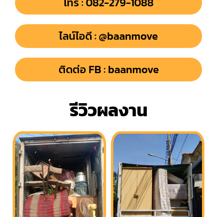
โทร : 082-279-1088
ไลน์ไอดี : @baanmove
ติดต่อ FB : baanmove
รีวิวผลงาน