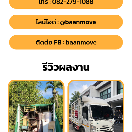
โทร : 082-279-1088
ไลน์ไอดี : @baanmove
ติดต่อ FB : baanmove
รีวิวผลงาน