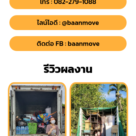
โทร : 082-279-1088
ไลน์ไอดี : @baanmove
ติดต่อ FB : baanmove
รีวิวผลงาน