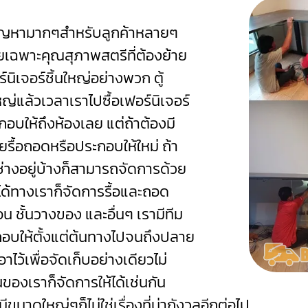
ปัญหามากๆสำหรับลูกค้าหลายๆ
ดยเฉพาะคุณสุภาพสตรีที่ต้องย้าย
นิเจอร์ชิ้นใหญ่อย่างพวก ตู้
หญ่แล้วเวลาเราไปซื้อเฟอร์นิเจอร์
อบให้ถึงห้องเลย แต่ถ้าต้องมี
วยรื้อถอดหรือประกอบให้ใหม่
ถ้า
่างอยู่บ้างก็สามารถจัดการด้วย
ได้ทางเราก็จัดการรื้อและถอด
นอน ชั้นวางของ และอื่นๆ เรามีทีม
อบให้ตั้งแต่ต้นทางไปจนถึงปลาย
าไว้เพื่อจัดเก็บอย่างเดียวไม่
องเราก็จัดการให้ได้เช่นกัน
ขนาดใหญ่ๆก็ไม่ใช่เรื่องที่น่ากังวลอีกต่อไป