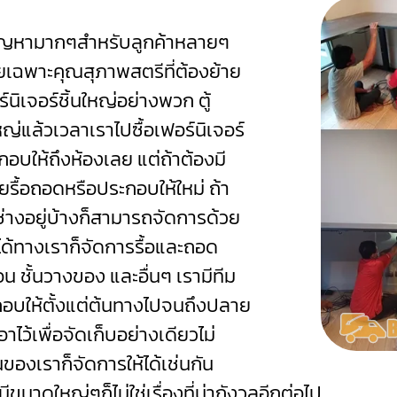
ปัญหามากๆสำหรับลูกค้าหลายๆ
ดยเฉพาะคุณสุภาพสตรีที่ต้องย้าย
นิเจอร์ชิ้นใหญ่อย่างพวก ตู้
หญ่แล้วเวลาเราไปซื้อเฟอร์นิเจอร์
อบให้ถึงห้องเลย แต่ถ้าต้องมี
วยรื้อถอดหรือประกอบให้ใหม่
ถ้า
่างอยู่บ้างก็สามารถจัดการด้วย
ได้ทางเราก็จัดการรื้อและถอด
นอน ชั้นวางของ และอื่นๆ เรามีทีม
อบให้ตั้งแต่ต้นทางไปจนถึงปลาย
าไว้เพื่อจัดเก็บอย่างเดียวไม่
องเราก็จัดการให้ได้เช่นกัน
ขนาดใหญ่ๆก็ไม่ใช่เรื่องที่น่ากังวลอีกต่อไป