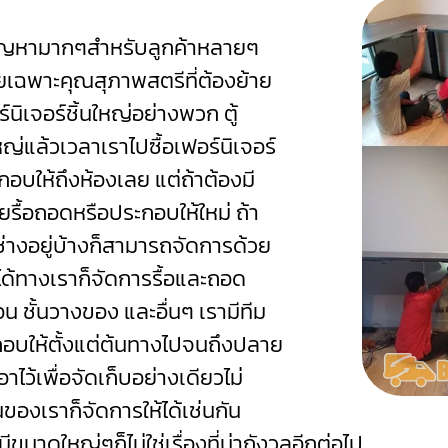
ปัญหามากๆสำหรับลูกค้าหลายๆ
ดยเฉพาะคุณสุภาพสตรีที่ต้องย้าย
นิเจอร์ชิ้นใหญ่อย่างพวก ตู้
หญ่แล้วเวลาเราไปซื้อเฟอร์นิเจอร์
อบให้ถึงห้องเลย แต่ถ้าต้องมี
วยรื้อถอดหรือประกอบให้ใหม่
ถ้า
่างอยู่บ้างก็สามารถจัดการด้วย
ได้ทางเราก็จัดการรื้อและถอด
นอน ชั้นวางของ และอื่นๆ เรามีทีม
อบให้ตั้งแต่ต้นทางไปจนถึงปลาย
าไว้เพื่อจัดเก็บอย่างเดียวไม่
องเราก็จัดการให้ได้เช่นกัน
ขนาดใหญ่ๆก็ไม่ใช่เรื่องที่น่ากังวลอีกต่อไป