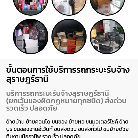
ขั้นตอนการใช้บริการรถกระบะรับจ้าง
สุราษฎร์ธานี
บริการรถกระบะรับจ้างสุราษฎร์ธานี
(ยกเว้นของผิดกฏหมายทุกชนิด) ส่งด่วน
รวดเร็ว ปลอดภัย
ย้ายบ้าน ย้ายคอนโด ขนของ ย้ายหอ ขนมอเตอร์ไซค์ ย้าย
บูธ ขนของงานอีเว้นท์ ขนส่งด่วน ขนส่งทั่วไป ขนย้ายด้วย
ทีมงานมืออาชีพ รวดเร็ว ปลอดภัย