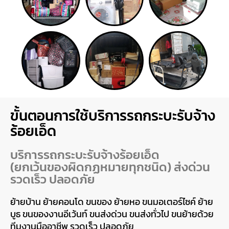
ขั้นตอนการใช้บริการรถกระบะรับจ้าง
ร้อยเอ็ด
บริการรถกระบะรับจ้างร้อยเอ็ด
(ยกเว้นของผิดกฏหมายทุกชนิด) ส่งด่วน
รวดเร็ว ปลอดภัย
ย้ายบ้าน ย้ายคอนโด ขนของ ย้ายหอ ขนมอเตอร์ไซค์ ย้าย
บูธ ขนของงานอีเว้นท์ ขนส่งด่วน ขนส่งทั่วไป ขนย้ายด้วย
ทีมงานมืออาชีพ รวดเร็ว ปลอดภัย