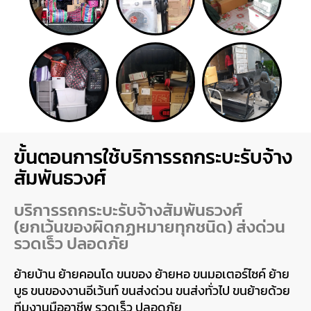
ขั้นตอนการใช้บริการรถกระบะรับจ้าง
สัมพันธวงศ์
บริการรถกระบะรับจ้างสัมพันธวงศ์
(ยกเว้นของผิดกฏหมายทุกชนิด) ส่งด่วน
รวดเร็ว ปลอดภัย
ย้ายบ้าน ย้ายคอนโด ขนของ ย้ายหอ ขนมอเตอร์ไซค์ ย้าย
บูธ ขนของงานอีเว้นท์ ขนส่งด่วน ขนส่งทั่วไป ขนย้ายด้วย
ทีมงานมืออาชีพ รวดเร็ว ปลอดภัย